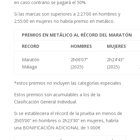
en caso contrario se pagará el 50%.
Si las marcas son superiores a 2:27:00 en hombres y
2:55:00 en mujeres no habría premio en metálico.
PREMIOS EN METÁLICO AL RÉCORD DEL MARATÓN
RECORD
HOMBRES
MUJERES
Maratón
2h06’07”
2h24’43”
Málaga
(2025)
(2025)
*estos premios no incluyen las categorías especiales
Estos premios son acumulables a los de la
Clasificación General Individual.
Si se estableciera el récord de la prueba en menos de
2h05’00” en hombres o 2h23’30” en mujeres, habría
una BONIFICACIÓN ADICIONAL de 1.000€