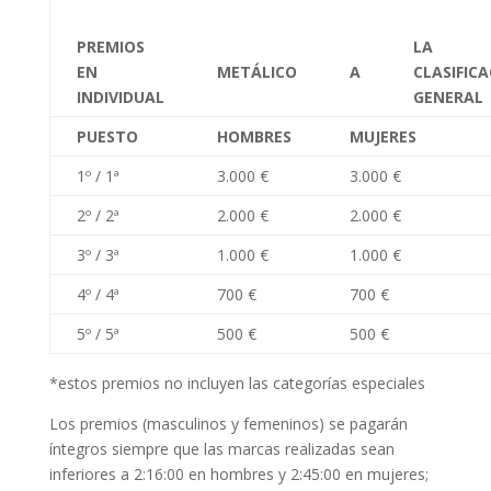
PREMIOS
LA
EN
METÁLICO
A
CLASIFIC
INDIVIDUAL
GENERAL
PUESTO
HOMBRES
MUJERES
1º / 1ª
3.000 €
3.000 €
2º / 2ª
2.000 €
2.000 €
3º / 3ª
1.000 €
1.000 €
4º / 4ª
700 €
700 €
5º / 5ª
500 €
500 €
*estos premios no incluyen las categorías especiales
Los premios (masculinos y femeninos) se pagarán
íntegros siempre que las marcas realizadas sean
inferiores a 2:16:00 en hombres y 2:45:00 en mujeres;